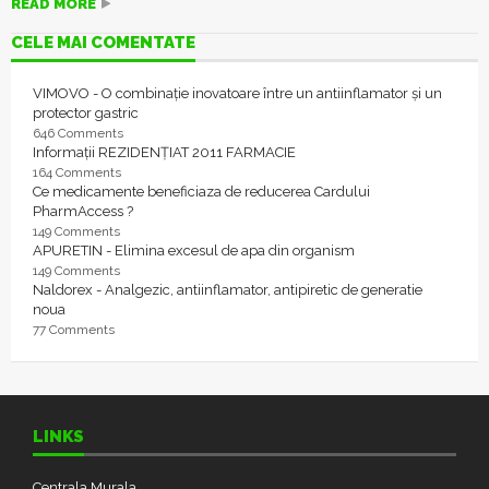
READ MORE
CELE MAI COMENTATE
VIMOVO - O combinație inovatoare între un antiinflamator și un
protector gastric
646 Comments
Informații REZIDENȚIAT 2011 FARMACIE
164 Comments
Ce medicamente beneficiaza de reducerea Cardului
PharmAccess ?
149 Comments
APURETIN - Elimina excesul de apa din organism
149 Comments
Naldorex - Analgezic, antiinflamator, antipiretic de generatie
noua
77 Comments
LINKS
Centrala Murala