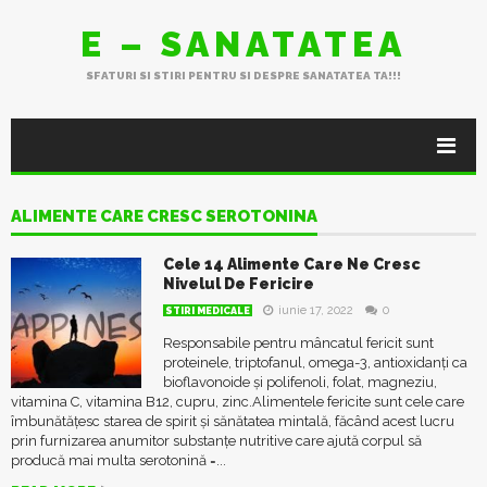
E – SANATATEA
SFATURI SI STIRI PENTRU SI DESPRE SANATATEA TA!!!
ALIMENTE CARE CRESC SEROTONINA
Cele 14 Alimente Care Ne Cresc
Nivelul De Fericire
iunie 17, 2022
0
STIRI MEDICALE
Responsabile pentru mâncatul fericit sunt
proteinele, triptofanul, omega-3, antioxidanți ca
bioflavonoide și polifenoli, folat, magneziu,
vitamina C, vitamina B12, cupru, zinc.Alimentele fericite sunt cele care
îmbunătățesc starea de spirit și sănătatea mintală, făcând acest lucru
prin furnizarea anumitor substanțe nutritive care ajută corpul să
producă mai multa serotonină =...