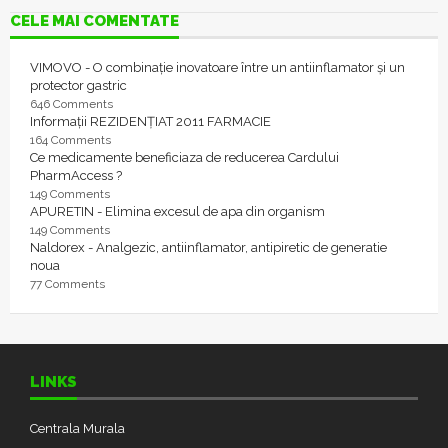
CELE MAI COMENTATE
VIMOVO - O combinație inovatoare între un antiinflamator și un
protector gastric
646 Comments
Informații REZIDENȚIAT 2011 FARMACIE
164 Comments
Ce medicamente beneficiaza de reducerea Cardului
PharmAccess ?
149 Comments
APURETIN - Elimina excesul de apa din organism
149 Comments
Naldorex - Analgezic, antiinflamator, antipiretic de generatie
noua
77 Comments
LINKS
Centrala Murala