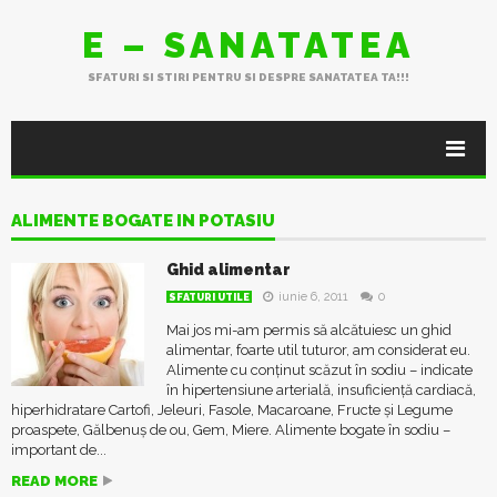
E – SANATATEA
SFATURI SI STIRI PENTRU SI DESPRE SANATATEA TA!!!
ALIMENTE BOGATE IN POTASIU
Ghid alimentar
iunie 6, 2011
0
SFATURI UTILE
Mai jos mi-am permis să alcătuiesc un ghid
alimentar, foarte util tuturor, am considerat eu.
Alimente cu conținut scăzut în sodiu – indicate
în hipertensiune arterială, insuficiență cardiacă,
hiperhidratare Cartofi, Jeleuri, Fasole, Macaroane, Fructe și Legume
proaspete, Gălbenuș de ou, Gem, Miere. Alimente bogate în sodiu –
important de...
READ MORE