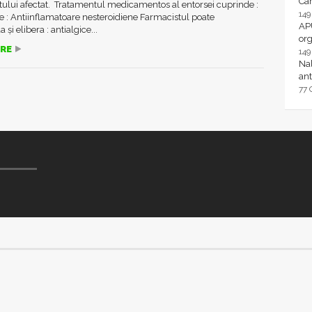
Ca
ului afectat. Tratamentul medicamentos al entorsei cuprinde :
14
 : Antiinflamatoare nesteroidiene Farmacistul poate
AP
și elibera : antialgice...
or
RE
14
Nal
ant
77