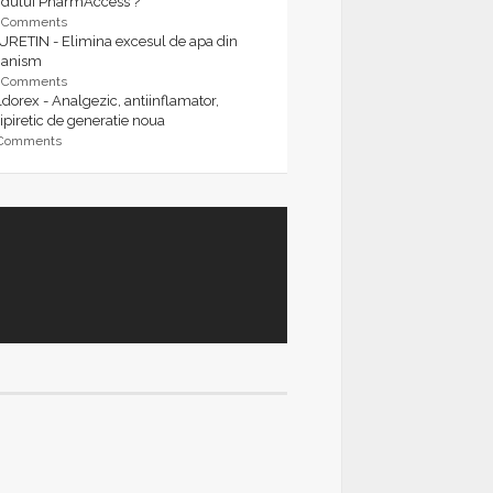
rdului PharmAccess ?
9 Comments
URETIN - Elimina excesul de apa din
ganism
9 Comments
dorex - Analgezic, antiinflamator,
ipiretic de generatie noua
 Comments