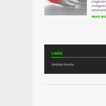
a ligament
Analgezice
recomanda 
READ MO
LINKS
Centrala Murala