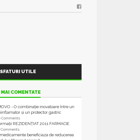
SFATURI UTILE
 MAI COMENTATE
OVO - O combinație inovatoare între un
iinflamator și un protector gastric
6 Comments
formații REZIDENȚIAT 2011 FARMACIE
4 Comments
 medicamente beneficiaza de reducerea