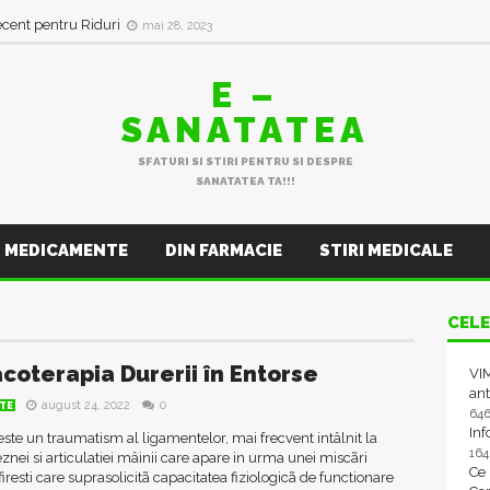
ecent pentru Riduri
mai 28, 2023
E –
SANATATEA
SFATURI SI STIRI PENTRU SI DESPRE
SANATATEA TA!!!
MEDICAMENTE
DIN FARMACIE
STIRI MEDICALE
CELE
coterapia Durerii în Entorse
VIM
ant
august 24, 2022
0
TE
64
In
este un traumatism al ligamentelor, mai frecvent intâlnit la
16
eznei si articulatiei mâinii care apare in urma unei miscãri
Ce
firesti care suprasolicitã capacitatea fiziologicã de functionare