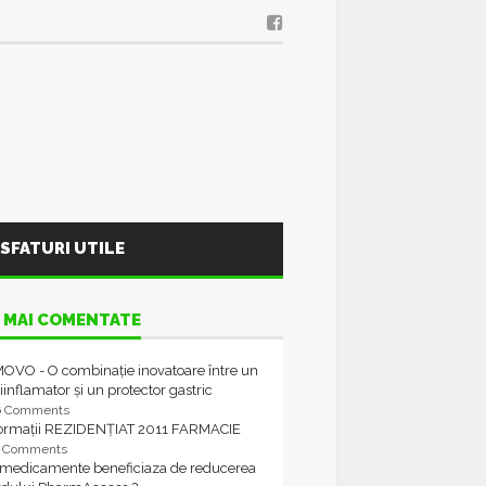
SFATURI UTILE
 MAI COMENTATE
OVO - O combinație inovatoare între un
iinflamator și un protector gastric
6 Comments
formații REZIDENȚIAT 2011 FARMACIE
4 Comments
 medicamente beneficiaza de reducerea