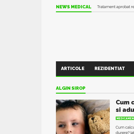
NEWS MEDICAL
Tratament aprobat r
ARTICOLE
REZIDENTIAT
ALGIN SIROP
Cum c
si adu
MEDICAMEN
Cum calcul
durere? Ia