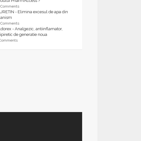
rdului PharmAccess ?
9 Comments
URETIN - Elimina excesul de apa din
ganism
9 Comments
dorex - Analgezic, antiinflamator,
ipiretic de generatie noua
 Comments