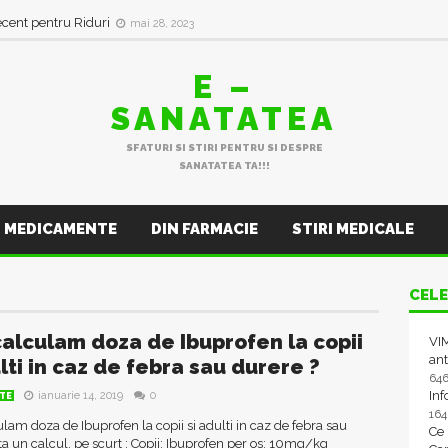
ecent pentru Riduri
mai 28, 2023
E –
SANATATEA
SFATURI SI STIRI PENTRU SI DESPRE
SANATATEA TA!!!
MEDICAMENTE
DIN FARMACIE
STIRI MEDICALE
CELE
alculam doza de Ibuprofen la copii
VIM
ant
lti in caz de febra sau durere ?
64
In
ianuarie 14, 2019
0
TE
16
am doza de Ibuprofen la copii si adulti in caz de febra sau
Ce
ta un calcul, pe scurt : Copii: Ibuprofen per os: 10mg/kg