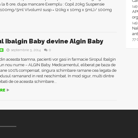
Ca
 la 8 ore, dupa mancare Exemplu : Copil 20kg Suspensie
14
n 100mg/5ml V(volum) susp = (20kg x 10mg x 5mL)/ 100mg
AP
or
14
Nal
ant
77
ul Ibalgin Baby devine Algin Baby
septembrie 5, 2014
0
IE
in aceasta toamna, pacienti vor gasi in farmacie Siropul Ibalgin
un nou nume – ALGIN Baby. Medicamentul, eliberat pe baza de
mane 100% compensat, singura schimbare ramane cea legata de
dusul ramanand in rest neschimbat. In mod sigur, multi dintre
rebati de ce aceasta schimbare...
RE