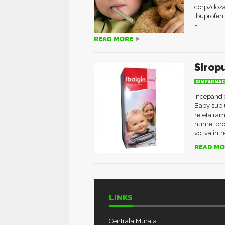
corp/doza
Ibuprofe
=...
READ MORE
Sirop
DIN FARMAC
Incepand d
Baby sub 
reteta ra
nume, pro
voi va int
READ MO
LINKS
Centrala Murala