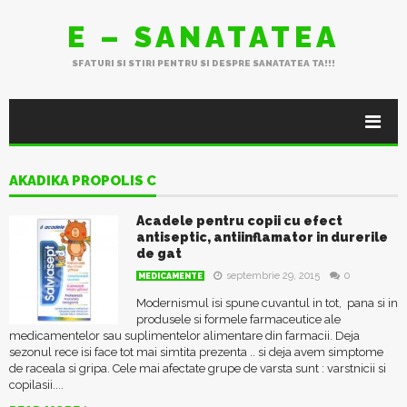
E – SANATATEA
SFATURI SI STIRI PENTRU SI DESPRE SANATATEA TA!!!
AKADIKA PROPOLIS C
Acadele pentru copii cu efect
antiseptic, antiinflamator in durerile
de gat
septembrie 29, 2015
0
MEDICAMENTE
Modernismul isi spune cuvantul in tot, pana si in
produsele si formele farmaceutice ale
medicamentelor sau suplimentelor alimentare din farmacii. Deja
sezonul rece isi face tot mai simtita prezenta .. si deja avem simptome
de raceala si gripa. Cele mai afectate grupe de varsta sunt : varstnicii si
copilasii....