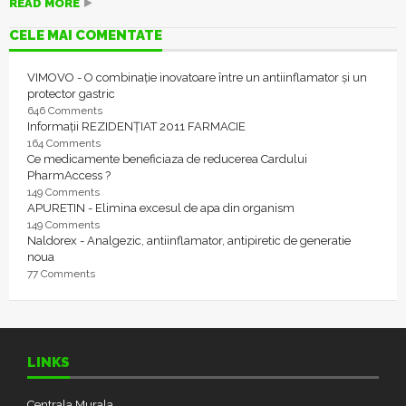
READ MORE
CELE MAI COMENTATE
VIMOVO - O combinație inovatoare între un antiinflamator și un
protector gastric
646 Comments
Informații REZIDENȚIAT 2011 FARMACIE
164 Comments
Ce medicamente beneficiaza de reducerea Cardului
PharmAccess ?
149 Comments
APURETIN - Elimina excesul de apa din organism
149 Comments
Naldorex - Analgezic, antiinflamator, antipiretic de generatie
noua
77 Comments
LINKS
Centrala Murala