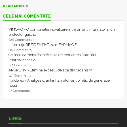
READ MORE
CELE MAI COMENTATE
VIMOVO - O combinație inovatoare între un antiinflamator și un
protector gastric
646 Comments
Informații REZIDENȚIAT 2011 FARMACIE
164 Comments
Ce medicamente beneficiaza de reducerea Cardului
PharmAccess ?
149 Comments
APURETIN - Elimina excesul de apa din organism
149 Comments
Naldorex - Analgezic, antiinflamator, antipiretic de generatie
noua
77 Comments
LINKS