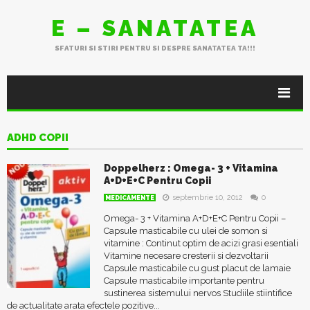
E – SANATATEA
SFATURI SI STIRI PENTRU SI DESPRE SANATATEA TA!!!
ADHD COPII
Doppelherz : Omega- 3 + Vitamina
A+D+E+C Pentru Copii
septembrie 10, 2012
0
MEDICAMENTE
Omega- 3 + Vitamina A+D+E+C Pentru Copii –
Capsule masticabile cu ulei de somon si
vitamine : Continut optim de acizi grasi esentiali
Vitamine necesare cresterii si dezvoltarii
Capsule masticabile cu gust placut de lamaie
Capsule masticabile importante pentru
sustinerea sistemului nervos Studiile stiintifice
de actualitate arata efectele pozitive...