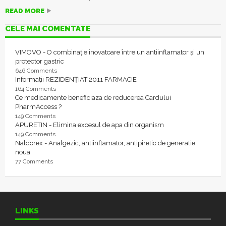
READ MORE
CELE MAI COMENTATE
VIMOVO - O combinație inovatoare între un antiinflamator și un
protector gastric
646 Comments
Informații REZIDENȚIAT 2011 FARMACIE
164 Comments
Ce medicamente beneficiaza de reducerea Cardului
PharmAccess ?
149 Comments
APURETIN - Elimina excesul de apa din organism
149 Comments
Naldorex - Analgezic, antiinflamator, antipiretic de generatie
noua
77 Comments
LINKS