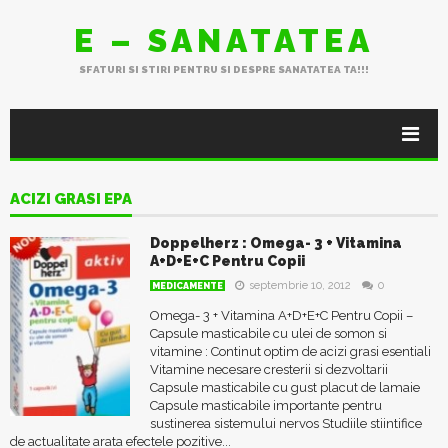
E – SANATATEA
SFATURI SI STIRI PENTRU SI DESPRE SANATATEA TA!!!
ACIZI GRASI EPA
Doppelherz : Omega- 3 + Vitamina
A+D+E+C Pentru Copii
septembrie 10, 2012
0
MEDICAMENTE
Omega- 3 + Vitamina A+D+E+C Pentru Copii –
Capsule masticabile cu ulei de somon si
vitamine : Continut optim de acizi grasi esentiali
Vitamine necesare cresterii si dezvoltarii
Capsule masticabile cu gust placut de lamaie
Capsule masticabile importante pentru
sustinerea sistemului nervos Studiile stiintifice
de actualitate arata efectele pozitive...