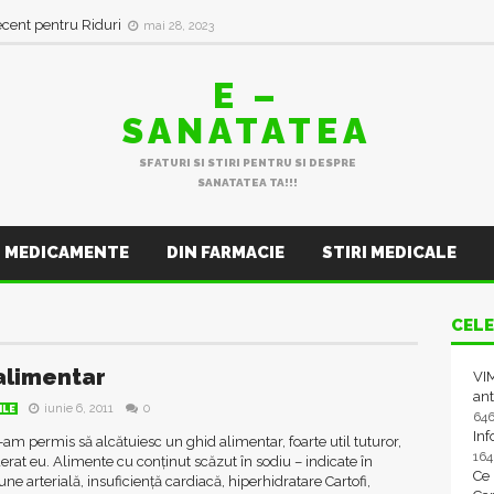
ecent pentru Riduri
mai 28, 2023
E –
SANATATEA
SFATURI SI STIRI PENTRU SI DESPRE
SANATATEA TA!!!
MEDICAMENTE
DIN FARMACIE
STIRI MEDICALE
CELE
alimentar
VIM
ant
iunie 6, 2011
0
ILE
64
In
-am permis să alcătuiesc un ghid alimentar, foarte util tuturor,
16
rat eu. Alimente cu conținut scăzut în sodiu – indicate în
Ce
une arterială, insuficiență cardiacă, hiperhidratare Cartofi,