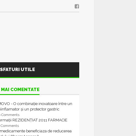
SFATURI UTILE
 MAI COMENTATE
OVO - O combinație inovatoare între un
iinflamator și un protector gastric
6 Comments
formații REZIDENȚIAT 2011 FARMACIE
4 Comments
 medicamente beneficiaza de reducerea