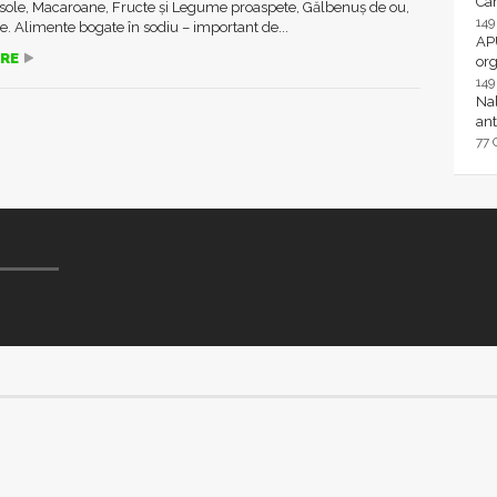
Ca
asole, Macaroane, Fructe și Legume proaspete, Gălbenuș de ou,
14
. Alimente bogate în sodiu – important de...
AP
RE
or
14
Nal
ant
77