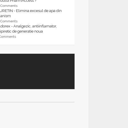
rdului PharmAccess ?
9 Comments
URETIN - Elimina excesul de apa din
ganism
9 Comments
dorex - Analgezic, antiinflamator,
ipiretic de generatie noua
 Comments