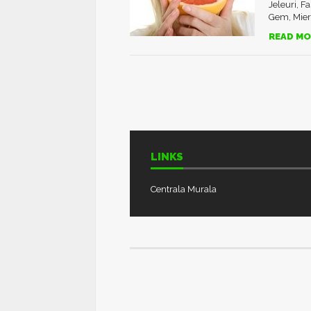
Jeleuri, F
Gem, Miere
READ MO
LINKS
Centrala Murala