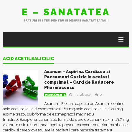
E – SANATATEA
SFATURI SI STIRI PENTRU SI DESPRE SANATATEA TA!!!
ACID ACETILSALICILIC
Axanum – Aspirina Cardiaca si
Pansament Gastric in acelasi
comprimat – Card de Reducere
Pharmaccess
mai 28, 2013
0
MEDICAMENTE
Axanum Fiecare capsula de Axanum contine
acid acetilsalicilic si esomeprazol : 81 mg acid acetilsalicilic si 20 mg
esomeprazol (sub forma de esomeprazol magneziu
trihidrat). Excipienti: zahar (sub forma de sfere de zahar) maxim 13,7 mg
Axanum este recomandat pentru prevenirea evenimentelor trombotice
cardio- si cerebrovasculare la pacientii care necesita tratament