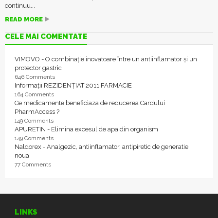
continuu...
READ MORE
CELE MAI COMENTATE
VIMOVO - O combinație inovatoare între un antiinflamator și un
protector gastric
646 Comments
Informații REZIDENȚIAT 2011 FARMACIE
164 Comments
Ce medicamente beneficiaza de reducerea Cardului
PharmAccess ?
149 Comments
APURETIN - Elimina excesul de apa din organism
149 Comments
Naldorex - Analgezic, antiinflamator, antipiretic de generatie
noua
77 Comments
LINKS