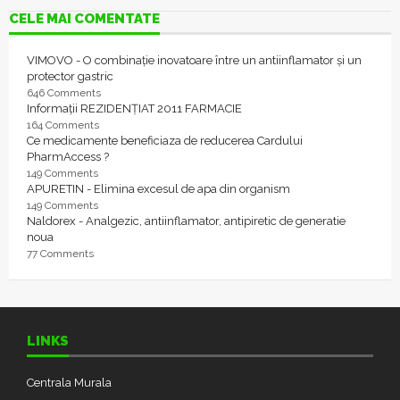
CELE MAI COMENTATE
VIMOVO - O combinație inovatoare între un antiinflamator și un
protector gastric
646 Comments
Informații REZIDENȚIAT 2011 FARMACIE
164 Comments
Ce medicamente beneficiaza de reducerea Cardului
PharmAccess ?
149 Comments
APURETIN - Elimina excesul de apa din organism
149 Comments
Naldorex - Analgezic, antiinflamator, antipiretic de generatie
noua
77 Comments
LINKS
Centrala Murala