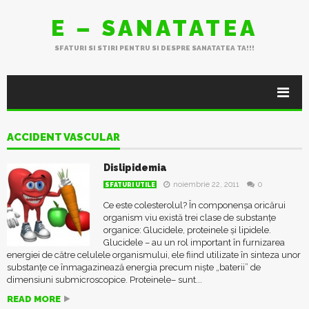
E – SANATATEA
SFATURI SI STIRI PENTRU SI DESPRE SANATATEA TA!!!
ACCIDENT VASCULAR
Dislipidemia
noiembrie 22, 2011
0
SFATURI UTILE
Ce este colesterolul? În componenșa oricărui
organism viu există trei clase de substanțe
organice: Glucidele, proteinele și lipidele.
Glucidele – au un rol important în furnizarea
energiei de către celulele organismului, ele fiind utilizate în sinteza unor
substanțe ce înmagazinează energia precum niște „baterii” de
dimensiuni submicroscopice. Proteinele– sunt...
READ MORE