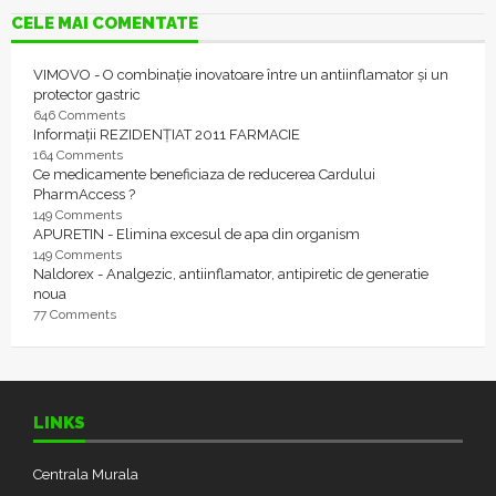
CELE MAI COMENTATE
VIMOVO - O combinație inovatoare între un antiinflamator și un
protector gastric
646 Comments
Informații REZIDENȚIAT 2011 FARMACIE
164 Comments
Ce medicamente beneficiaza de reducerea Cardului
PharmAccess ?
149 Comments
APURETIN - Elimina excesul de apa din organism
149 Comments
Naldorex - Analgezic, antiinflamator, antipiretic de generatie
noua
77 Comments
LINKS
Centrala Murala