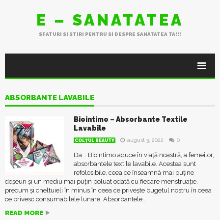
E – SANATATEA
SFATURI SI STIRI PENTRU SI DESPRE SANATATEA TA!!!
ABSORBANTE LAVABILE
Biointimo – Absorbante Textile
Lavabile
august 3, 2022
0
COLŢUL BEAUTY
Da .. Biointimo aduce în viață noastră, a femeilor,
absorbantele textile lavabile. Acestea sunt
refolosibile, ceea ce înseamnă mai puține
deșeuri și un mediu mai puțin poluat odată cu fiecare menstruație,
precum și cheltuieli în minus în ceea ce privește bugetul nostru în ceea
ce privesc consumabilele lunare. Absorbantele...
READ MORE