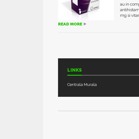
au in com
antihistam
mg si vita
READ MORE
LINKS
Centrala Murala