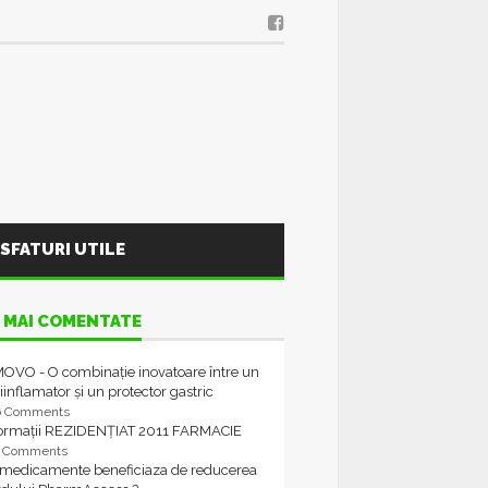
SFATURI UTILE
 MAI COMENTATE
OVO - O combinație inovatoare între un
iinflamator și un protector gastric
6 Comments
formații REZIDENȚIAT 2011 FARMACIE
4 Comments
 medicamente beneficiaza de reducerea