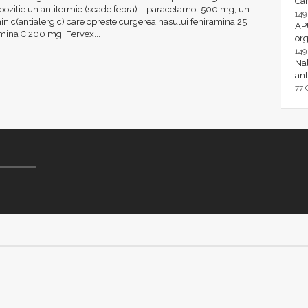
Ca
pozitie un antitermic (scade febra) – paracetamol 500 mg, un
14
inic(antialergic) care opreste curgerea nasului feniramina 25
AP
mina C 200 mg. Fervex...
or
14
Nal
ant
77