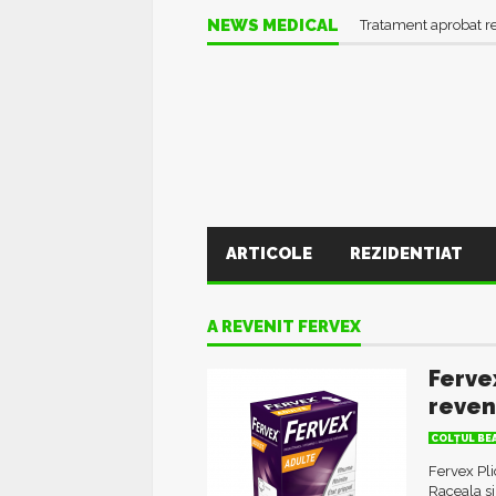
NEWS MEDICAL
Tratament aprobat r
ARTICOLE
REZIDENTIAT
A REVENIT FERVEX
Ferve
reveni
COLŢUL BE
Fervex Pli
Raceala si