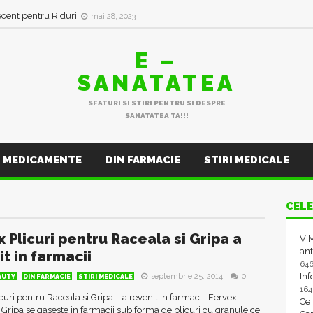
ecent pentru Riduri
mai 28, 2023
E –
SANATATEA
SFATURI SI STIRI PENTRU SI DESPRE
SANATATEA TA!!!
MEDICAMENTE
DIN FARMACIE
STIRI MEDICALE
CELE
x Plicuri pentru Raceala si Gripa a
VIM
ant
t in farmacii
64
In
septembrie 25, 2014
0
AUTY
DIN FARMACIE
STIRI MEDICALE
16
curi pentru Raceala si Gripa – a revenit in farmacii. Fervex
Ce
 Gripa se gaseste in farmacii sub forma de plicuri cu granule ce