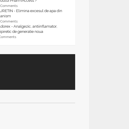
rdului PharmAccess ?
9 Comments
URETIN - Elimina excesul de apa din
ganism
9 Comments
dorex - Analgezic, antiinflamator,
ipiretic de generatie noua
 Comments