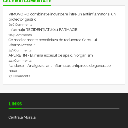
CELE MAI COMENTATE
VIMOVO - O combinație inovatoare între un antiinflamator și un
protector gastric
646 Comments
Informații REZIDENȚIAT 2011 FARMACIE
164 Comments
Ce medicamente beneficiaza de reducerea Cardului
PharmAccess ?
149 Comments
APURETIN - Elimina excesul de apa din organism
149 Comments
Naldorex - Analgezic, antiinflamator, antipiretic de generatie
noua
77 Comments
LINKS
Centrala Murala