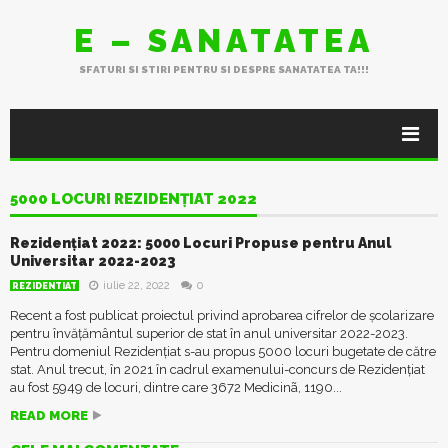
E – SANATATEA
SFATURI SI STIRI PENTRU SI DESPRE SANATATEA TA!!!
5000 LOCURI REZIDENȚIAT 2022
Rezidențiat 2022: 5000 Locuri Propuse pentru Anul
Universitar 2022-2023
iulie 22, 2022
0
REZIDENTIAT
Recent a fost publicat proiectul privind aprobarea cifrelor de școlarizare
pentru învățământul superior de stat în anul universitar 2022-2023.
Pentru domeniul Rezidențiat s-au propus 5000 locuri bugetate de către
stat. Anul trecut, în 2021 în cadrul examenului-concurs de Rezidențiat
au fost 5949 de locuri, dintre care 3672 Medicinã, 1190...
READ MORE