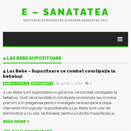
E – SANATATEA
SFATURI SI STIRI PENTRU SI DESPRE SANATATEA TA!!!
4 LAX BEBE SUPOZITOARE
4 Lax Bebe – Supozitoare ce combat constipația la
bebeluși
aprilie 11, 2022
0
MAMA SI COPILUL
MEDICAMENTE
4 Lax Bebe sunt supozitoare cu glicerina, ce combat constipația la
bebeluși. Sunt recomandate în constipația ocazionala sau cronica,
precum și în pregatirea pentru investigatii rectoscopice si dupa
interventii chirurgicale. Supozitoarele 4 Lax Bebe sunt usor de
administrat și nu irita. Se folosesc pentru a lubrifia masa fecala și...
READ MORE