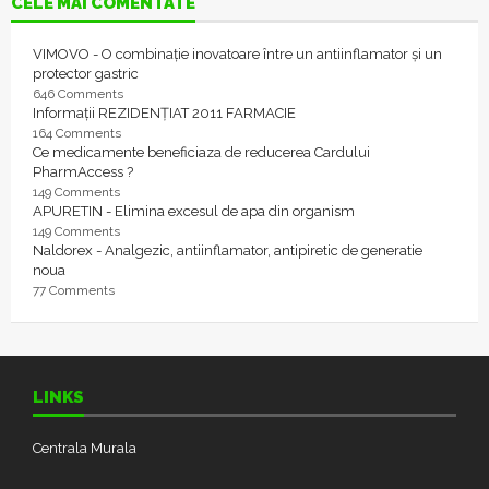
CELE MAI COMENTATE
VIMOVO - O combinație inovatoare între un antiinflamator și un
protector gastric
646 Comments
Informații REZIDENȚIAT 2011 FARMACIE
164 Comments
Ce medicamente beneficiaza de reducerea Cardului
PharmAccess ?
149 Comments
APURETIN - Elimina excesul de apa din organism
149 Comments
Naldorex - Analgezic, antiinflamator, antipiretic de generatie
noua
77 Comments
LINKS
Centrala Murala