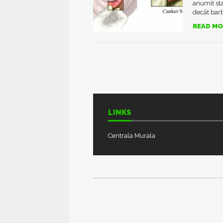
anumit sta
decât barba
READ MO
LINKS
Centrala Murala