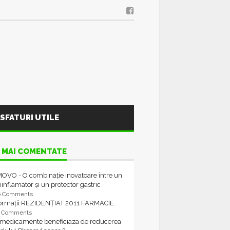
SFATURI UTILE
 MAI COMENTATE
OVO - O combinație inovatoare între un
iinflamator și un protector gastric
6 Comments
formații REZIDENȚIAT 2011 FARMACIE
4 Comments
 medicamente beneficiaza de reducerea