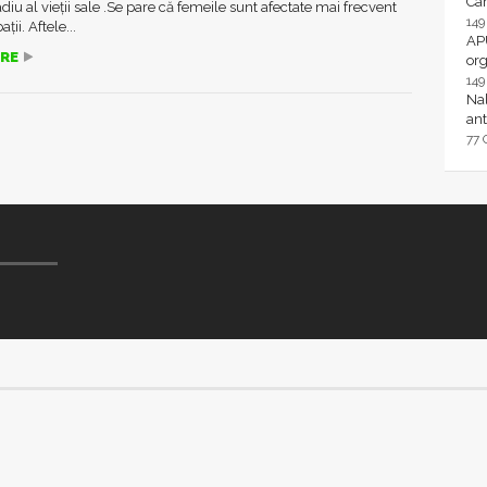
Ca
diu al vieții sale .Se pare că femeile sunt afectate mai frecvent
14
ții. Aftele...
AP
RE
or
14
Nal
ant
77