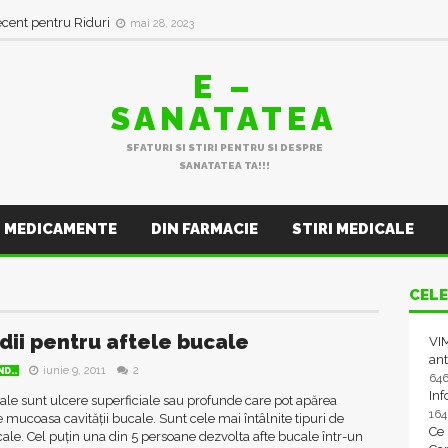
ecent pentru Riduri
mai 28, 2023
E –
SANATATEA
SFATURI SI STIRI PENTRU SI DESPRE
SANATATEA TA!!!
MEDICAMENTE
DIN FARMACIE
STIRI MEDICALE
CELE
ii pentru aftele bucale
VIM
ant
iunie 9, 2011
2
D..
64
In
ale sunt ulcere superficiale sau profunde care pot apărea
16
 mucoasa cavității bucale. Sunt cele mai întâlnite tipuri de
Ce
ale. Cel puțin una din 5 persoane dezvolta afte bucale într-un