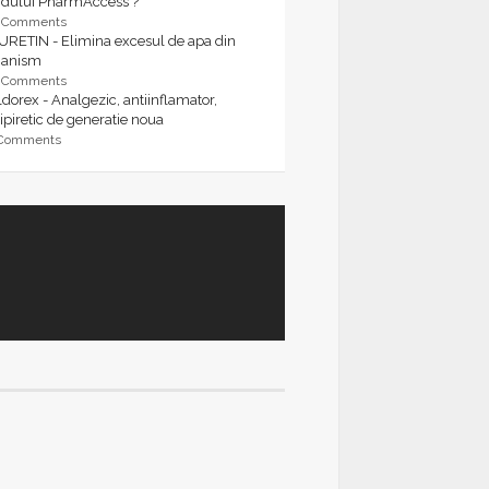
rdului PharmAccess ?
9 Comments
URETIN - Elimina excesul de apa din
ganism
9 Comments
dorex - Analgezic, antiinflamator,
ipiretic de generatie noua
 Comments