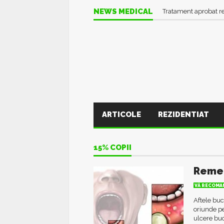
NEWS MEDICAL
Tratament aprobat r
ARTICOLE
REZIDENTIAT
15% COPII
Remed
VĂ RECOMAN
Aftele buc
oriunde pe
ulcere buc