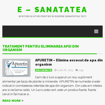
E – SANATATEA
SFATURI SI STIRI PENTRU SI DESPRE SANATATEA TA!!!
TRATAMENT PENTRU ELIMINAREA APEI DIN
ORGANISM
APURETIN – Elimina excesul de apa din
organism
iulie 28, 2013
149
DIN FARMACIE
Cam de 2 luni a aparut un nou supliment
alimentar pe baza de plante si minerale. APURETIN se numeste si este
indicat in combaterea retentiei de apa din organism. Din cate am inteles
are si reclama radio. Un lucru este cert..este un produs foarte, foarte
cerut in farmacie si...
READ MORE