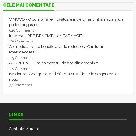
CELE MAI COMENTATE
VIMOVO - O combinație inovatoare între un antiinflamator și un
protector gastric
646 Comments
Informații REZIDENȚIAT 2011 FARMACIE
164 Comments
Ce medicamente beneficiaza de reducerea Cardului
PharmAccess ?
149 Comments
APURETIN - Elimina excesul de apa din organism
149 Comments
Naldorex - Analgezic, antiinflamator, antipiretic de generatie
noua
77 Comments
LINKS
Centrala Murala