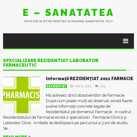
E – SANATATEA
SFATURI SI STIRI PENTRU SI DESPRE SANATATEA TA!!!
SPECIALIZARE REZIDENTIAT LABORATOR
FARMACEUTIC
Informații REZIDENȚIAT 2011 FARMACIE
mai 9, 2011
164
REZIDENTIAT
Mă adresez strict absolvenților de Farmacie.
După cum poate mulți ați observat, există foarte
puține informații concrete legate de
Rezidențiatul pe domeniul Farmacie . In cadrul
Rezidențiatului de Farmacie există 2 specializări : Farmacie Clinică și
Laborator Clinic. Ambele se desfășoară pe parcursul a 3 ani de studiu.
Se...
READ MORE