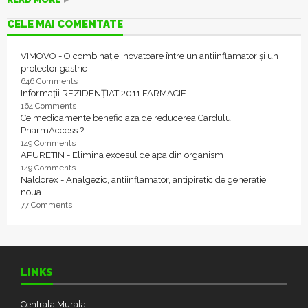
CELE MAI COMENTATE
VIMOVO - O combinație inovatoare între un antiinflamator și un
protector gastric
646 Comments
Informații REZIDENȚIAT 2011 FARMACIE
164 Comments
Ce medicamente beneficiaza de reducerea Cardului
PharmAccess ?
149 Comments
APURETIN - Elimina excesul de apa din organism
149 Comments
Naldorex - Analgezic, antiinflamator, antipiretic de generatie
noua
77 Comments
LINKS
Centrala Murala