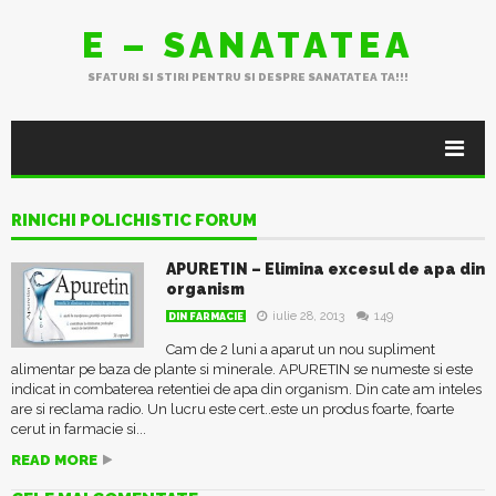
E – SANATATEA
SFATURI SI STIRI PENTRU SI DESPRE SANATATEA TA!!!
RINICHI POLICHISTIC FORUM
APURETIN – Elimina excesul de apa din
organism
iulie 28, 2013
149
DIN FARMACIE
Cam de 2 luni a aparut un nou supliment
alimentar pe baza de plante si minerale. APURETIN se numeste si este
indicat in combaterea retentiei de apa din organism. Din cate am inteles
are si reclama radio. Un lucru este cert..este un produs foarte, foarte
cerut in farmacie si...
READ MORE