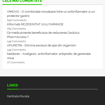
CELE MAI COMENTATE
VIMOVO - O combinație inovatoare între un antiinflamator și un
protector gastric
646 Comments
Informații REZIDENȚIAT 2011 FARMACIE
164 Comments
Ce medicamente beneficiaza de reducerea Cardului
PharmAccess ?
149 Comments
APURETIN - Elimina excesul de apa din organism
149 Comments
Naldorex - Analgezic, antiinflamator, antipiretic de generatie
noua
77 Comments
LINKS
Centrala Murala