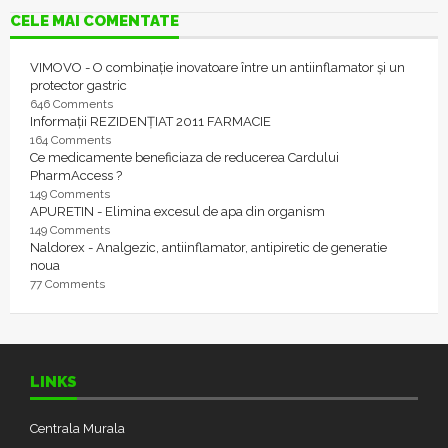
CELE MAI COMENTATE
VIMOVO - O combinație inovatoare între un antiinflamator și un
protector gastric
646 Comments
Informații REZIDENȚIAT 2011 FARMACIE
164 Comments
Ce medicamente beneficiaza de reducerea Cardului
PharmAccess ?
149 Comments
APURETIN - Elimina excesul de apa din organism
149 Comments
Naldorex - Analgezic, antiinflamator, antipiretic de generatie
noua
77 Comments
LINKS
Centrala Murala