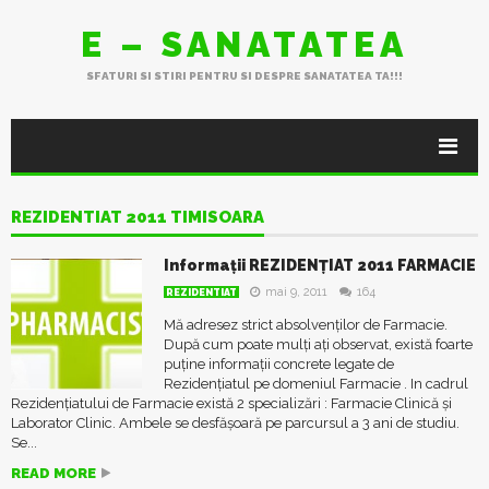
E – SANATATEA
SFATURI SI STIRI PENTRU SI DESPRE SANATATEA TA!!!
REZIDENTIAT 2011 TIMISOARA
Informații REZIDENȚIAT 2011 FARMACIE
mai 9, 2011
164
REZIDENTIAT
Mă adresez strict absolvenților de Farmacie.
După cum poate mulți ați observat, există foarte
puține informații concrete legate de
Rezidențiatul pe domeniul Farmacie . In cadrul
Rezidențiatului de Farmacie există 2 specializări : Farmacie Clinică și
Laborator Clinic. Ambele se desfășoară pe parcursul a 3 ani de studiu.
Se...
READ MORE