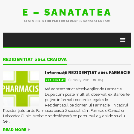
E – SANATATEA
SFATURI SI STIRI PENTRU SI DESPRE SANATATEA TA!!!
REZIDENTIAT 2011 CRAIOVA
Informații REZIDENȚIAT 2011 FARMACIE
mai 9, 2011
164
REZIDENTIAT
Mă adresez strict absolvenților de Farmacie.
După cum poate mulți ați observat, există foarte
puține informații concrete legate de
Rezidențiatul pe domeniul Farmacie . In cadrul
Rezidențiatului de Farmacie există 2 specializări : Farmacie Clinică și
Laborator Clinic. Ambele se desfășoară pe parcursul a 3 ani de studiu.
Se...
READ MORE