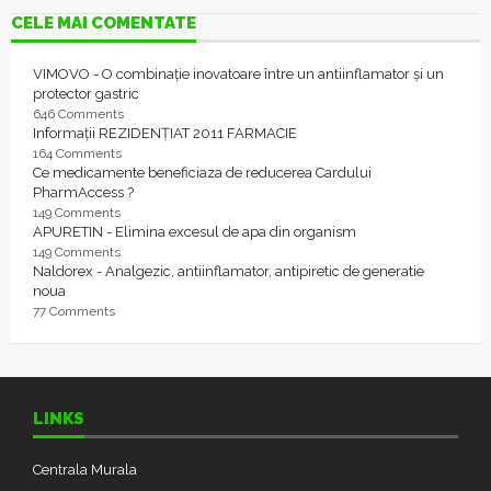
CELE MAI COMENTATE
VIMOVO - O combinație inovatoare între un antiinflamator și un
protector gastric
646 Comments
Informații REZIDENȚIAT 2011 FARMACIE
164 Comments
Ce medicamente beneficiaza de reducerea Cardului
PharmAccess ?
149 Comments
APURETIN - Elimina excesul de apa din organism
149 Comments
Naldorex - Analgezic, antiinflamator, antipiretic de generatie
noua
77 Comments
LINKS
Centrala Murala