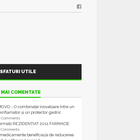
SFATURI UTILE
 MAI COMENTATE
OVO - O combinație inovatoare între un
iinflamator și un protector gastric
6 Comments
formații REZIDENȚIAT 2011 FARMACIE
4 Comments
 medicamente beneficiaza de reducerea