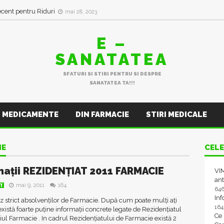
ecent pentru Riduri
mai 28, 2023
E –
SANATATEA
SFATURI SI STIRI PENTRU SI DESPRE
SANATATEA TA!!!
MEDICAMENTE
DIN FARMACIE
STIRI MEDICALE
IE
CELE
mații REZIDENȚIAT 2011 FARMACIE
VIM
ant
mai 9, 2011
164
AT
64
In
 strict absolvenților de Farmacie. După cum poate mulți ați
16
există foarte puține informații concrete legate de Rezidențiatul
Ce
l Farmacie . In cadrul Rezidențiatului de Farmacie există 2