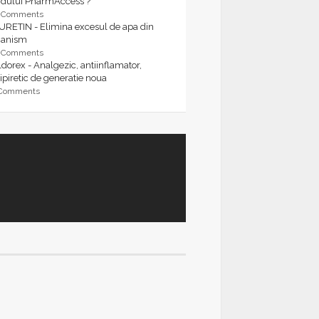
rdului PharmAccess ?
9 Comments
URETIN - Elimina excesul de apa din
ganism
9 Comments
dorex - Analgezic, antiinflamator,
ipiretic de generatie noua
 Comments