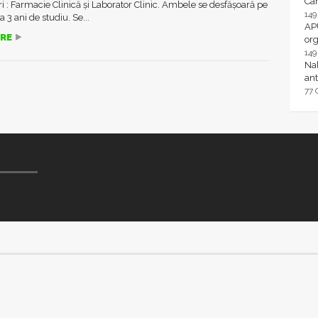
Ca
ri : Farmacie Clinică și Laborator Clinic. Ambele se desfășoară pe
14
 3 ani de studiu. Se...
AP
RE
or
14
Nal
ant
77