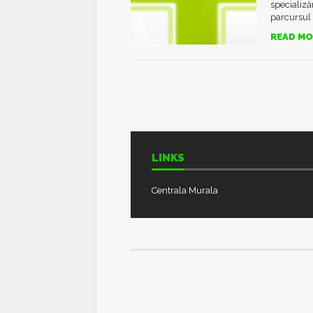
specializă
parcursul a
READ MO
LINKS
Centrala Murala