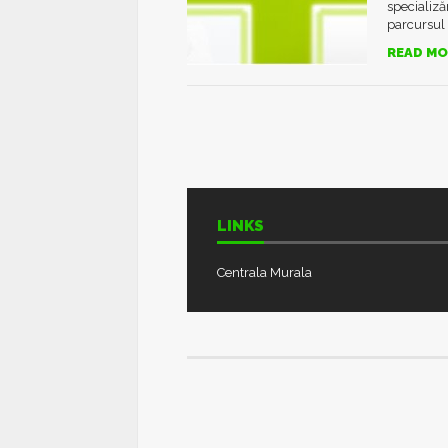
specializă
parcursul a
READ MO
LINKS
Centrala Murala