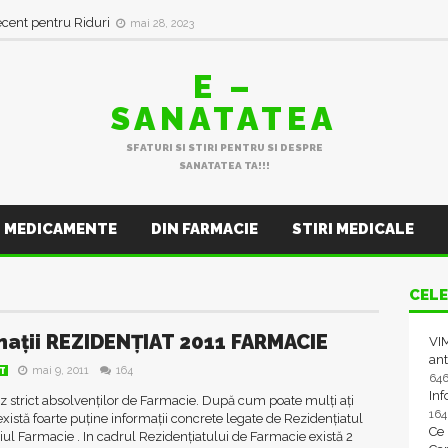
ecent pentru Riduri
mai 28, 2023
E –
SANATATEA
SFATURI SI STIRI PENTRU SI DESPRE
SANATATEA TA!!!
MEDICAMENTE
DIN FARMACIE
STIRI MEDICALE
CELE
mații REZIDENȚIAT 2011 FARMACIE
VIM
ant
mai 9, 2011
164
AT
64
In
 strict absolvenților de Farmacie. După cum poate mulți ați
16
există foarte puține informații concrete legate de Rezidențiatul
Ce
l Farmacie . In cadrul Rezidențiatului de Farmacie există 2