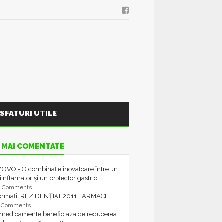
SFATURI UTILE
 MAI COMENTATE
OVO - O combinație inovatoare între un
iinflamator și un protector gastric
6 Comments
formații REZIDENȚIAT 2011 FARMACIE
4 Comments
 medicamente beneficiaza de reducerea