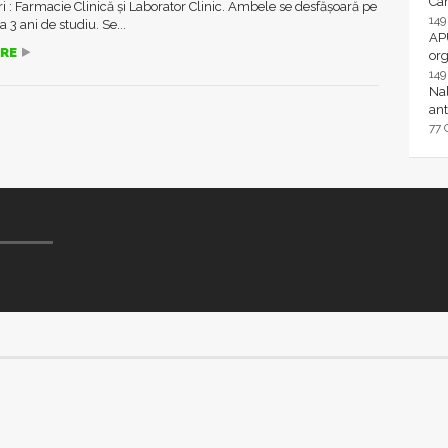
Ca
ri : Farmacie Clinică și Laborator Clinic. Ambele se desfășoară pe
14
 3 ani de studiu. Se...
AP
RE
or
14
Nal
ant
77