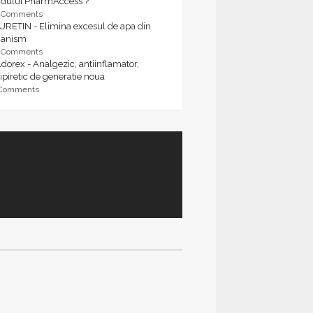
rdului PharmAccess ?
9 Comments
URETIN - Elimina excesul de apa din
ganism
9 Comments
dorex - Analgezic, antiinflamator,
ipiretic de generatie noua
 Comments