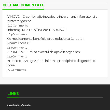
CELE MAI COMENTATE
VIMOVO - O combinație inovatoare între un antiinflamator și un
protector gastric
646 Comments
Informații REZIDENȚIAT 2011 FARMACIE
164 Comments
Ce medicamente beneficiaza de reducerea Cardului
PharmAccess ?
149 Comments
APURETIN - Elimina excesul de apa din organism
149 Comments
Naldorex - Analgezic, antiinflamator, antipiretic de generatie
noua
77 Comments
LINKS
Centrala Murala