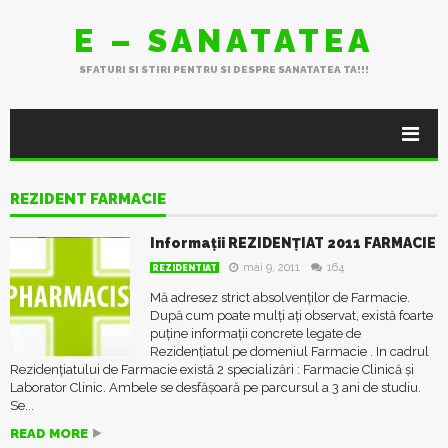
E – SANATATEA
SFATURI SI STIRI PENTRU SI DESPRE SANATATEA TA!!!
REZIDENT FARMACIE
Informații REZIDENȚIAT 2011 FARMACIE
mai 9, 2011
164
REZIDENTIAT
Mă adresez strict absolvenților de Farmacie.
După cum poate mulți ați observat, există foarte
puține informații concrete legate de
Rezidențiatul pe domeniul Farmacie . In cadrul
Rezidențiatului de Farmacie există 2 specializări : Farmacie Clinică și
Laborator Clinic. Ambele se desfășoară pe parcursul a 3 ani de studiu.
Se...
READ MORE