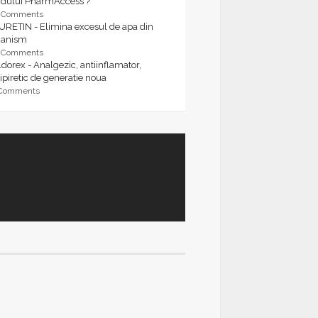
rdului PharmAccess ?
9 Comments
URETIN - Elimina excesul de apa din
ganism
9 Comments
dorex - Analgezic, antiinflamator,
ipiretic de generatie noua
 Comments