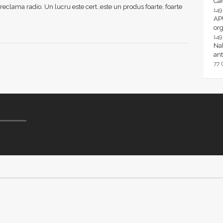
Ca
reclama radio. Un lucru este cert..este un produs foarte, foarte
14
AP
or
14
Nal
ant
77