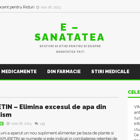
ecent pentru Riduri
mai 28, 2023
E –
SANATATEA
SFATURI SI STIRI PENTRU SI DESPRE
SANATATEA TA!!!
MEDICAMENTE
DIN FARMACIE
STIRI MEDICALE
CELE
TIN – Elimina excesul de apa din
VIM
ant
nism
64
In
iulie 28, 2013
149
IE
16
uni a aparut un nou supliment alimentar pe baza de plante si
Ce
APURETIN se numeste si este indicat in combaterea retentiei de