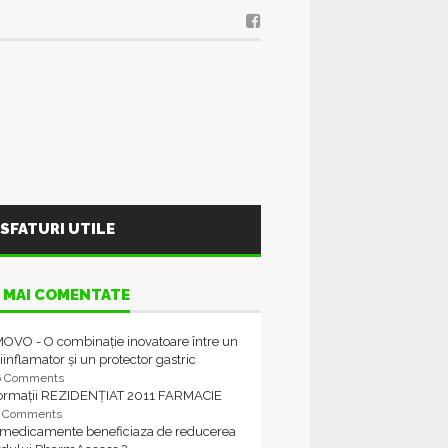
SFATURI UTILE
 MAI COMENTATE
OVO - O combinație inovatoare între un
iinflamator și un protector gastric
6 Comments
formații REZIDENȚIAT 2011 FARMACIE
4 Comments
 medicamente beneficiaza de reducerea