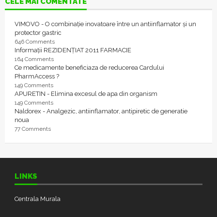
CELE MAI COMENTATE
VIMOVO - O combinație inovatoare între un antiinflamator și un
protector gastric
646 Comments
Informații REZIDENȚIAT 2011 FARMACIE
164 Comments
Ce medicamente beneficiaza de reducerea Cardului
PharmAccess ?
149 Comments
APURETIN - Elimina excesul de apa din organism
149 Comments
Naldorex - Analgezic, antiinflamator, antipiretic de generatie
noua
77 Comments
LINKS
Centrala Murala