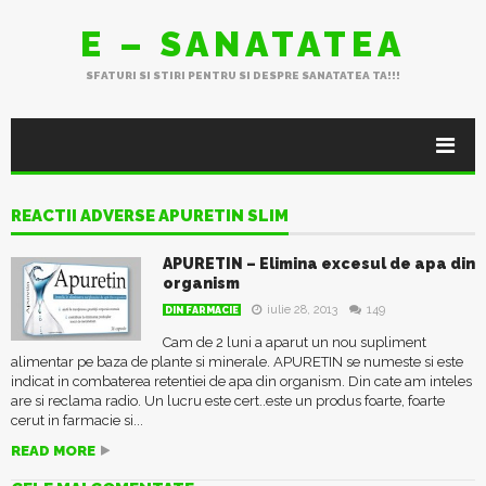
E – SANATATEA
SFATURI SI STIRI PENTRU SI DESPRE SANATATEA TA!!!
REACTII ADVERSE APURETIN SLIM
APURETIN – Elimina excesul de apa din
organism
iulie 28, 2013
149
DIN FARMACIE
Cam de 2 luni a aparut un nou supliment
alimentar pe baza de plante si minerale. APURETIN se numeste si este
indicat in combaterea retentiei de apa din organism. Din cate am inteles
are si reclama radio. Un lucru este cert..este un produs foarte, foarte
cerut in farmacie si...
READ MORE