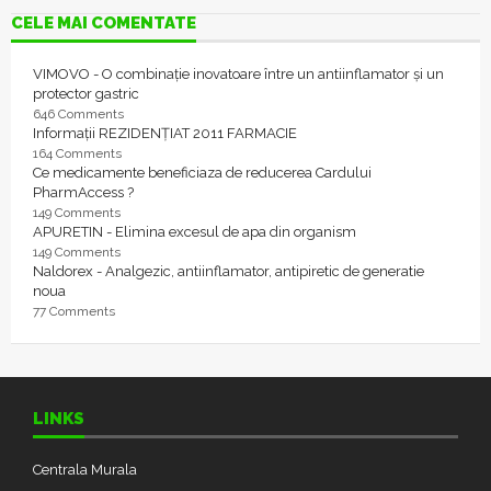
CELE MAI COMENTATE
VIMOVO - O combinație inovatoare între un antiinflamator și un
protector gastric
646 Comments
Informații REZIDENȚIAT 2011 FARMACIE
164 Comments
Ce medicamente beneficiaza de reducerea Cardului
PharmAccess ?
149 Comments
APURETIN - Elimina excesul de apa din organism
149 Comments
Naldorex - Analgezic, antiinflamator, antipiretic de generatie
noua
77 Comments
LINKS
Centrala Murala