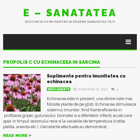
E – SANATATEA
SFATURI SI STIRI PENTRU SI DESPRE SANATATEA TA!!!
PROPOLIS C CU ECHINACEEA IN SARCINA
Suplimente pentru imunitatea cu
echinacea
noiembrie 20, 2011
4
MEDICAMENTE
Echinacea este in prezent, una dintre cele mai
folosite plante de pe glob. Echinacea stimuleaza
sistemul imunitar, fiind foarte eficienta in
profilaxia gripei, guturaiului, bronsitei si a diferitelor infectii acute care
apar in timpul sezonului rece si la variatiile de temperatura (cistita,
pielita, anexita etc.). Cercetările efectuate au demonstrat...
READ MORE