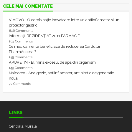
CELE MAI COMENTATE
VIMOVO - O combinație inovatoare între un antiinflamator și un
protector gastric
646 Comments
Informații REZIDENȚIAT 2011 FARMACIE
164 Comments
Ce medicamente beneficiaza de reducerea Cardului
PharmAccess ?
149 Comments
APURETIN - Elimina excesul de apa din organism
149 Comments
Naldorex - Analgezic, antiinflamator, antipiretic de generatie
noua
77 Comments
LINKS
Centrala Murala