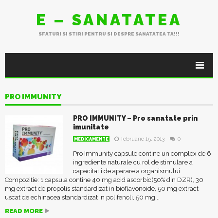
E – SANATATEA
SFATURI SI STIRI PENTRU SI DESPRE SANATATEA TA!!!
PRO IMMUNITY
PRO IMMUNITY – Pro sanatate prin
imunitate
februarie 15, 2013
0
MEDICAMENTE
Pro Immunity capsule contine un complex de 6
ingrediente naturale cu rol de stimulare a
capacitatii de aparare a organismului.
Compozitie: 1 capsula contine 40 mg acid ascorbic(50% din DZR), 30
mg extract de propolis standardizat in bioflavonoide, 50 mg extract
uscat de echinacea standardizat in polifenoli, 50 mg...
READ MORE