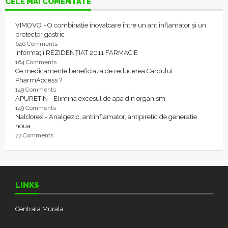
CELE MAI COMENTATE
VIMOVO - O combinație inovatoare între un antiinflamator și un
protector gastric
646 Comments
Informații REZIDENȚIAT 2011 FARMACIE
164 Comments
Ce medicamente beneficiaza de reducerea Cardului
PharmAccess ?
149 Comments
APURETIN - Elimina excesul de apa din organism
149 Comments
Naldorex - Analgezic, antiinflamator, antipiretic de generatie
noua
77 Comments
LINKS
Centrala Murala