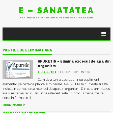
E – SANATATEA
SFATURI SI STIRI PENTRU SI DESPRE SANATATEA TA!!!
PASTILE DE ELIMINAT APA
APURETIN – Elimina excesul de apa din
organism
iulie 28, 2013
149
DIN FARMACIE
Cam de 2 luni a aparut un nou supliment
alimentar pe baza de plante si minerale. APURETIN se numeste si este
indicat in combaterea retentiei de apa din organism. Din cate am inteles
are si reclama radio. Un lucru este cert..este un produs foarte, foarte
cerut in farmacie si...
READ MORE