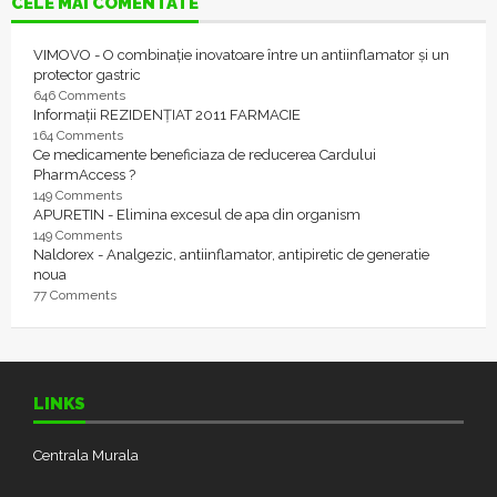
CELE MAI COMENTATE
VIMOVO - O combinație inovatoare între un antiinflamator și un
protector gastric
646 Comments
Informații REZIDENȚIAT 2011 FARMACIE
164 Comments
Ce medicamente beneficiaza de reducerea Cardului
PharmAccess ?
149 Comments
APURETIN - Elimina excesul de apa din organism
149 Comments
Naldorex - Analgezic, antiinflamator, antipiretic de generatie
noua
77 Comments
LINKS
Centrala Murala