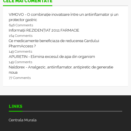
CELE MAI COMENTATE
VIMOVO - O combinație inovatoare între un antiinflamator și un
protector gastric
646 Comments
Informații REZIDENȚIAT 2011 FARMACIE
164 Comments
Ce medicamente beneficiaza de reducerea Cardului
PharmAccess ?
149 Comments
APURETIN - Elimina excesul de apa din organism
149 Comments
Naldorex - Analgezic, antiinflamator, antipiretic de generatie
noua
77 Comments
LINKS
Centrala Murala