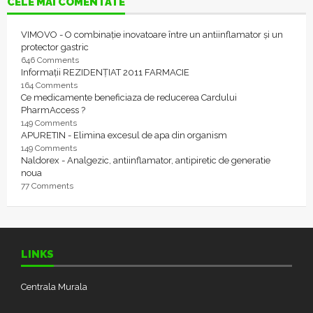
CELE MAI COMENTATE
VIMOVO - O combinație inovatoare între un antiinflamator și un
protector gastric
646 Comments
Informații REZIDENȚIAT 2011 FARMACIE
164 Comments
Ce medicamente beneficiaza de reducerea Cardului
PharmAccess ?
149 Comments
APURETIN - Elimina excesul de apa din organism
149 Comments
Naldorex - Analgezic, antiinflamator, antipiretic de generatie
noua
77 Comments
LINKS
Centrala Murala