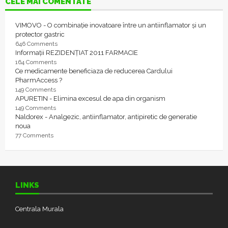
CELE MAI COMENTATE
VIMOVO - O combinație inovatoare între un antiinflamator și un
protector gastric
646 Comments
Informații REZIDENȚIAT 2011 FARMACIE
164 Comments
Ce medicamente beneficiaza de reducerea Cardului
PharmAccess ?
149 Comments
APURETIN - Elimina excesul de apa din organism
149 Comments
Naldorex - Analgezic, antiinflamator, antipiretic de generatie
noua
77 Comments
LINKS
Centrala Murala