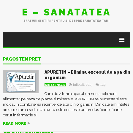
E – SANATATEA
SFATURI SI STIRI PENTRU SI DESPRE SANATATEA TA!!!
PAGOSTEN PRET
APURETIN – Elimina excesul de apa din
organism
iulie 28, 2013
149
DIN FARMACIE
Cam de 2 luni a aparut un nou supliment
alimentar pe baza de plante si minerale. APURETIN se numeste si este
indicat in combaterea retentiei de apa din organism. Din cate am inteles
are si reclama radio. Un lucru este cert..este un produs foarte, foarte
cerut in farmacie si...
READ MORE