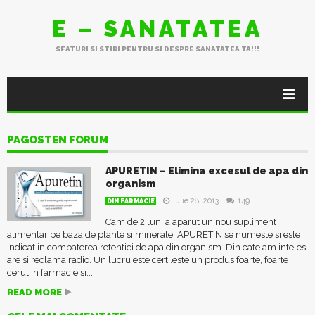
E – SANATATEA
SFATURI SI STIRI PENTRU SI DESPRE SANATATEA TA!!!
PAGOSTEN FORUM
APURETIN – Elimina excesul de apa din
organism
iulie 28, 2013
149
DIN FARMACIE
Cam de 2 luni a aparut un nou supliment
alimentar pe baza de plante si minerale. APURETIN se numeste si este
indicat in combaterea retentiei de apa din organism. Din cate am inteles
are si reclama radio. Un lucru este cert..este un produs foarte, foarte
cerut in farmacie si...
READ MORE