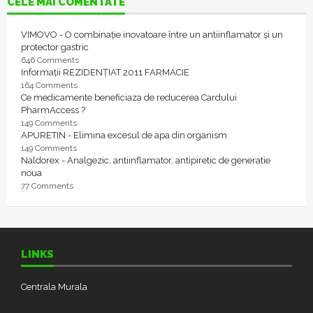
CELE MAI COMENTATE
VIMOVO - O combinație inovatoare între un antiinflamator și un
protector gastric
646 Comments
Informații REZIDENȚIAT 2011 FARMACIE
164 Comments
Ce medicamente beneficiaza de reducerea Cardului
PharmAccess ?
149 Comments
APURETIN - Elimina excesul de apa din organism
149 Comments
Naldorex - Analgezic, antiinflamator, antipiretic de generatie
noua
77 Comments
LINKS
Centrala Murala