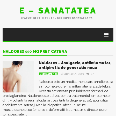
E – SANATATEA
SFATURI SI STIRI PENTRU SI DESPRE SANATATEA TA!!!
NALDOREX 550 MG PRET CATENA
Naldorex – Analgezic, antiinflamator,
antipiretic de generatie noua
aprilie 15, 2013
77
MEDICAMENTE
Naldorex este un medicament care amelioreaza
simptomele durerii si inflamatiei si scade febra.
Aceasta actioneaza prin inhibarea formarii de
prostaglandine. Naldorex este utilizat pentru tratamentul simptomelor
din : – poliartrita reumatoida, artroza (artrita degenerativa), spondilita
anchilozanta, artrita juvenila idiopatica. afectiuni acute
musculoscheletice (entorse si deformatii, traumatisme directe, dureri
lombosacrate,...