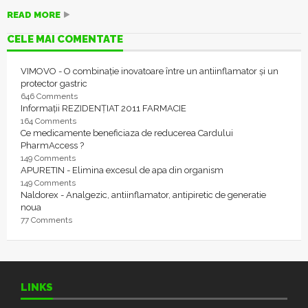
READ MORE
CELE MAI COMENTATE
VIMOVO - O combinație inovatoare între un antiinflamator și un
protector gastric
646 Comments
Informații REZIDENȚIAT 2011 FARMACIE
164 Comments
Ce medicamente beneficiaza de reducerea Cardului
PharmAccess ?
149 Comments
APURETIN - Elimina excesul de apa din organism
149 Comments
Naldorex - Analgezic, antiinflamator, antipiretic de generatie
noua
77 Comments
LINKS