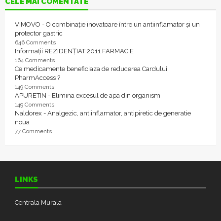
CELE MAI COMENTATE
VIMOVO - O combinație inovatoare între un antiinflamator și un
protector gastric
646 Comments
Informații REZIDENȚIAT 2011 FARMACIE
164 Comments
Ce medicamente beneficiaza de reducerea Cardului
PharmAccess ?
149 Comments
APURETIN - Elimina excesul de apa din organism
149 Comments
Naldorex - Analgezic, antiinflamator, antipiretic de generatie
noua
77 Comments
LINKS
Centrala Murala