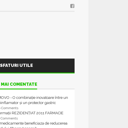
SFATURI UTILE
 MAI COMENTATE
OVO - O combinație inovatoare între un
iinflamator și un protector gastric
6 Comments
formații REZIDENȚIAT 2011 FARMACIE
4 Comments
 medicamente beneficiaza de reducerea