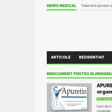
NEWS MEDICAL
Tratament aprobat r
ARTICOLE
REZIDENTIAT
MEDICAMENT PENTRU ELIMINAREA
APURE
orga
DIN FARMAC
Cam de 2 l
minerale. 