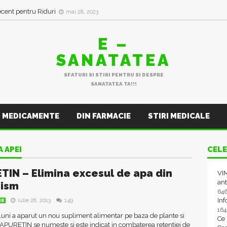
ecent pentru Riduri
mai 28, 2023
E –
SANATATEA
SFATURI SI STIRI PENTRU SI DESPRE
SANATATEA TA!!!
MEDICAMENTE
DIN FARMACIE
STIRI MEDICALE
 APEI
CELE
TIN – Elimina excesul de apa din
VIM
ant
nism
64
In
iulie 28, 2013
149
IE
16
uni a aparut un nou supliment alimentar pe baza de plante si
Ce
APURETIN se numeste si este indicat in combaterea retentiei de