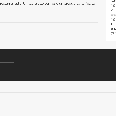
Ca
reclama radio. Un lucru este cert..este un produs foarte, foarte
14
AP
or
14
Nal
ant
77