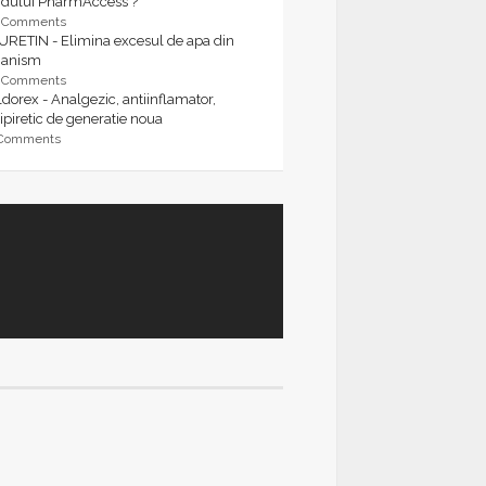
rdului PharmAccess ?
9 Comments
URETIN - Elimina excesul de apa din
ganism
9 Comments
dorex - Analgezic, antiinflamator,
ipiretic de generatie noua
 Comments