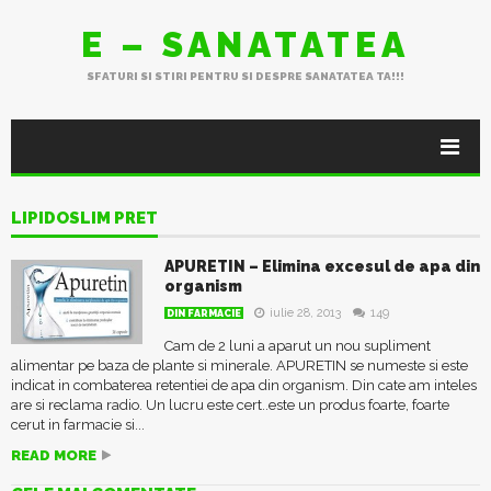
E – SANATATEA
SFATURI SI STIRI PENTRU SI DESPRE SANATATEA TA!!!
LIPIDOSLIM PRET
APURETIN – Elimina excesul de apa din
organism
iulie 28, 2013
149
DIN FARMACIE
Cam de 2 luni a aparut un nou supliment
alimentar pe baza de plante si minerale. APURETIN se numeste si este
indicat in combaterea retentiei de apa din organism. Din cate am inteles
are si reclama radio. Un lucru este cert..este un produs foarte, foarte
cerut in farmacie si...
READ MORE