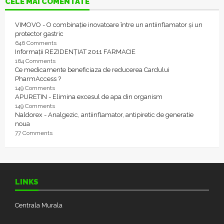
CELE MAI COMENTATE
VIMOVO - O combinație inovatoare între un antiinflamator și un
protector gastric
646 Comments
Informații REZIDENȚIAT 2011 FARMACIE
164 Comments
Ce medicamente beneficiaza de reducerea Cardului
PharmAccess ?
149 Comments
APURETIN - Elimina excesul de apa din organism
149 Comments
Naldorex - Analgezic, antiinflamator, antipiretic de generatie
noua
77 Comments
LINKS
Centrala Murala