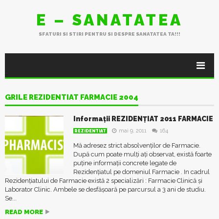
E – SANATATEA
SFATURI SI STIRI PENTRU SI DESPRE SANATATEA TA!!!
GRILE REZIDENTIAT FARMACIE 2004
Informații REZIDENȚIAT 2011 FARMACIE
mai 9, 2011
164
REZIDENTIAT
Mă adresez strict absolvenților de Farmacie.
După cum poate mulți ați observat, există foarte
puține informații concrete legate de
Rezidențiatul pe domeniul Farmacie . In cadrul
Rezidențiatului de Farmacie există 2 specializări : Farmacie Clinică și
Laborator Clinic. Ambele se desfășoară pe parcursul a 3 ani de studiu.
Se...
READ MORE