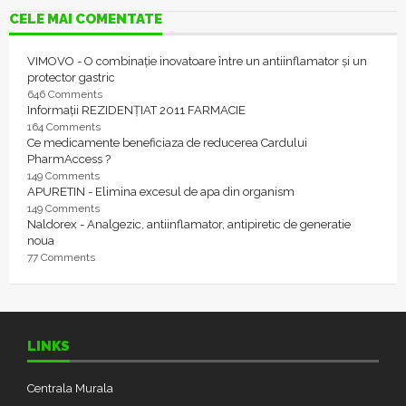
CELE MAI COMENTATE
VIMOVO - O combinație inovatoare între un antiinflamator și un
protector gastric
646 Comments
Informații REZIDENȚIAT 2011 FARMACIE
164 Comments
Ce medicamente beneficiaza de reducerea Cardului
PharmAccess ?
149 Comments
APURETIN - Elimina excesul de apa din organism
149 Comments
Naldorex - Analgezic, antiinflamator, antipiretic de generatie
noua
77 Comments
LINKS
Centrala Murala