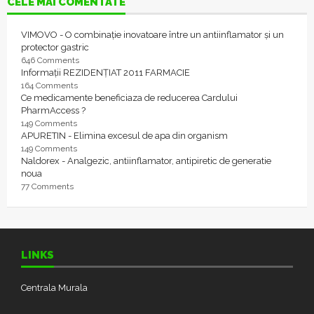
CELE MAI COMENTATE
VIMOVO - O combinație inovatoare între un antiinflamator și un
protector gastric
646 Comments
Informații REZIDENȚIAT 2011 FARMACIE
164 Comments
Ce medicamente beneficiaza de reducerea Cardului
PharmAccess ?
149 Comments
APURETIN - Elimina excesul de apa din organism
149 Comments
Naldorex - Analgezic, antiinflamator, antipiretic de generatie
noua
77 Comments
LINKS
Centrala Murala