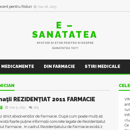
ecent pentru Riduri
mai 28, 2023
E –
SANATATEA
SFATURI SI STIRI PENTRU SI DESPRE
SANATATEA TA!!!
MEDICAMENTE
DIN FARMACIE
STIRI MEDICALE
NICIAN
CELE
mații REZIDENȚIAT 2011 FARMACIE
VIM
ant
mai 9, 2011
164
AT
64
In
 strict absolvenților de Farmacie. După cum poate mulți ați
16
există foarte puține informații concrete legate de Rezidențiatul
Ce
l Farmacie . In cadrul Rezidențiatului de Farmacie există 2