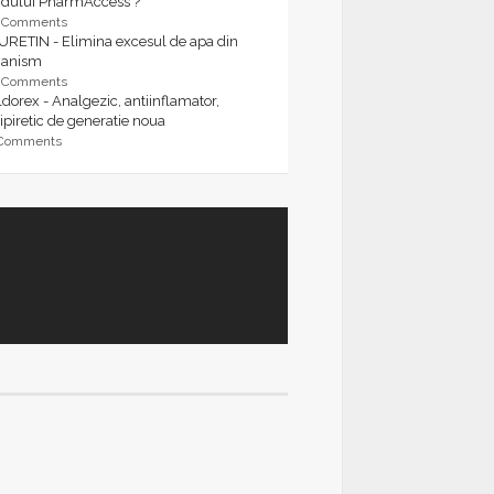
rdului PharmAccess ?
9 Comments
URETIN - Elimina excesul de apa din
ganism
9 Comments
dorex - Analgezic, antiinflamator,
ipiretic de generatie noua
 Comments