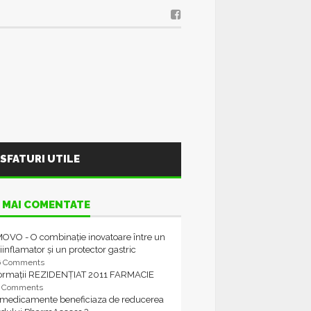
SFATURI UTILE
 MAI COMENTATE
OVO - O combinație inovatoare între un
iinflamator și un protector gastric
6 Comments
formații REZIDENȚIAT 2011 FARMACIE
4 Comments
 medicamente beneficiaza de reducerea