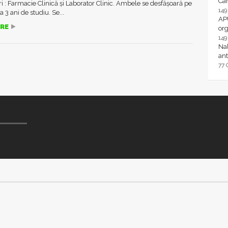
Ca
ri : Farmacie Clinică și Laborator Clinic. Ambele se desfășoară pe
14
 3 ani de studiu. Se...
AP
RE
or
14
Nal
ant
77