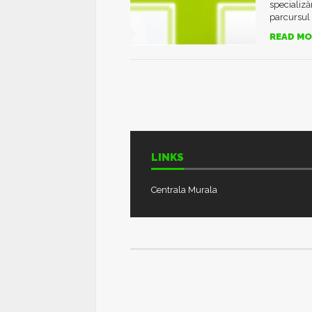
specializă
parcursul a
READ MO
LINKS
Centrala Murala