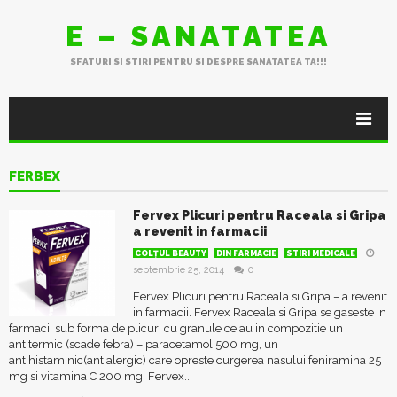
E – SANATATEA
SFATURI SI STIRI PENTRU SI DESPRE SANATATEA TA!!!
FERBEX
Fervex Plicuri pentru Raceala si Gripa
a revenit in farmacii
COLŢUL BEAUTY
DIN FARMACIE
STIRI MEDICALE
septembrie 25, 2014
0
Fervex Plicuri pentru Raceala si Gripa – a revenit
in farmacii. Fervex Raceala si Gripa se gaseste in
farmacii sub forma de plicuri cu granule ce au in compozitie un
antitermic (scade febra) – paracetamol 500 mg, un
antihistaminic(antialergic) care opreste curgerea nasului feniramina 25
mg si vitamina C 200 mg. Fervex...