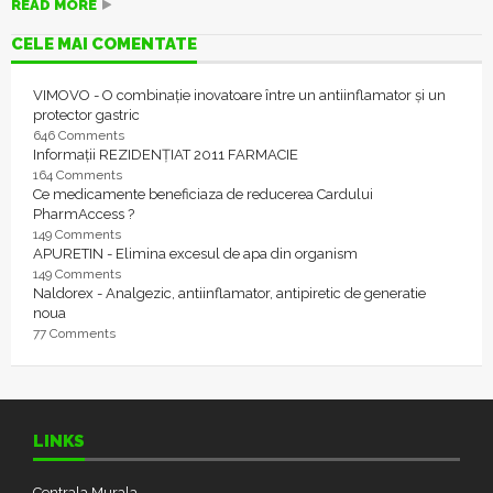
READ MORE
CELE MAI COMENTATE
VIMOVO - O combinație inovatoare între un antiinflamator și un
protector gastric
646 Comments
Informații REZIDENȚIAT 2011 FARMACIE
164 Comments
Ce medicamente beneficiaza de reducerea Cardului
PharmAccess ?
149 Comments
APURETIN - Elimina excesul de apa din organism
149 Comments
Naldorex - Analgezic, antiinflamator, antipiretic de generatie
noua
77 Comments
LINKS
Centrala Murala