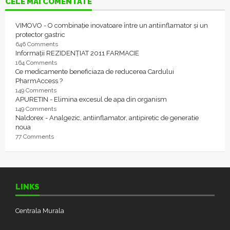
CELE MAI COMENTATE
VIMOVO - O combinație inovatoare între un antiinflamator și un
protector gastric
646 Comments
Informații REZIDENȚIAT 2011 FARMACIE
164 Comments
Ce medicamente beneficiaza de reducerea Cardului
PharmAccess ?
149 Comments
APURETIN - Elimina excesul de apa din organism
149 Comments
Naldorex - Analgezic, antiinflamator, antipiretic de generatie
noua
77 Comments
LINKS
Centrala Murala