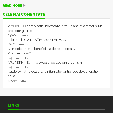
READ MORE
CELE MAI COMENTATE
VIMOVO - O combinație inovatoare între un antiinflamator și un
protector gastric
646 Comments
Informații REZIDENȚIAT 2011 FARMACIE
164 Comments
Ce medicamente beneficiaza de reducerea Cardului
PharmAccess ?
149 Comments
APURETIN - Elimina excesul de apa din organism
149 Comments
Naldorex - Analgezic, antiinflamator, antipiretic de generatie
noua
77 Comments
LINKS