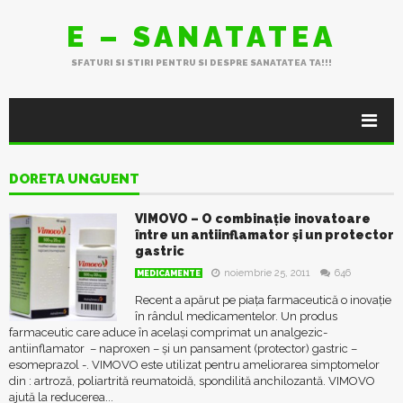
E – SANATATEA
SFATURI SI STIRI PENTRU SI DESPRE SANATATEA TA!!!
DORETA UNGUENT
VIMOVO – O combinație inovatoare
între un antiinflamator și un protector
gastric
noiembrie 25, 2011
646
MEDICAMENTE
Recent a apărut pe piața farmaceutică o inovație
în rândul medicamentelor. Un produs
farmaceutic care aduce în același comprimat un analgezic-
antiinflamator – naproxen – și un pansament (protector) gastric –
esomeprazol -. VIMOVO este utilizat pentru ameliorarea simptomelor
din : artroză, poliartrită reumatoidă, spondilită anchilozantă. VIMOVO
ajută la reducerea...