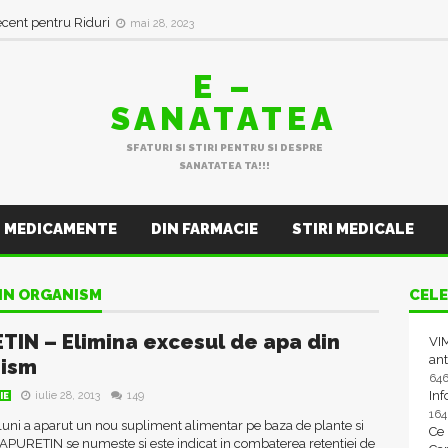
ecent pentru Riduri
mai 28, 2023
E –
SANATATEA
SFATURI SI STIRI PENTRU SI DESPRE
SANATATEA TA!!!
MEDICAMENTE
DIN FARMACIE
STIRI MEDICALE
DIN ORGANISM
CELE
TIN – Elimina excesul de apa din
VIM
ant
nism
64
In
iulie 28, 2013
149
IE
16
uni a aparut un nou supliment alimentar pe baza de plante si
Ce
APURETIN se numeste si este indicat in combaterea retentiei de