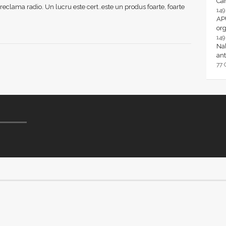
Ca
reclama radio. Un lucru este cert..este un produs foarte, foarte
14
AP
or
14
Nal
ant
77