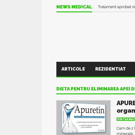
NEWS MEDICAL
Tratament aprobat r
ARTICOLE
REZIDENTIAT
DIETA PENTRU ELIMINAREA APEI 
APURE
orga
DIN FARMAC
Cam de 2 l
minerale. 