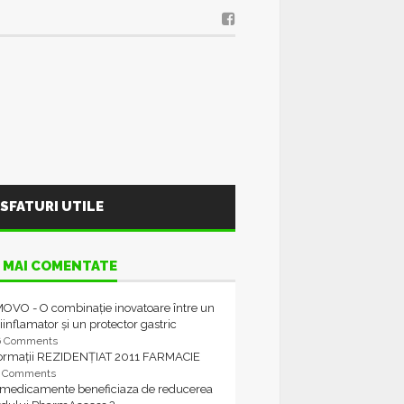
SFATURI UTILE
 MAI COMENTATE
OVO - O combinație inovatoare între un
iinflamator și un protector gastric
6 Comments
formații REZIDENȚIAT 2011 FARMACIE
4 Comments
 medicamente beneficiaza de reducerea