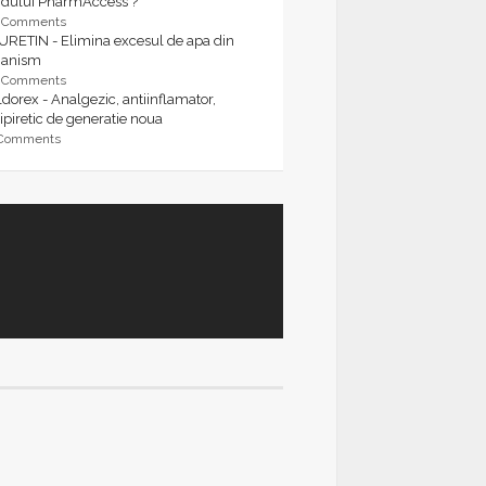
rdului PharmAccess ?
9 Comments
URETIN - Elimina excesul de apa din
ganism
9 Comments
dorex - Analgezic, antiinflamator,
ipiretic de generatie noua
 Comments