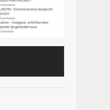
rdului PharmAccess ?
9 Comments
URETIN - Elimina excesul de apa din
ganism
9 Comments
dorex - Analgezic, antiinflamator,
ipiretic de generatie noua
 Comments