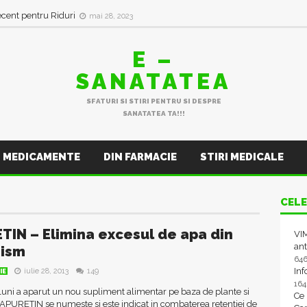
ecent pentru Riduri
mai 28, 2023
E –
SANATATEA
SFATURI SI STIRI PENTRU SI DESPRE
SANATATEA TA!!!
MEDICAMENTE
DIN FARMACIE
STIRI MEDICALE
CELE
TIN – Elimina excesul de apa din
VIM
ant
nism
64
In
iulie 28, 2013
149
IE
16
uni a aparut un nou supliment alimentar pe baza de plante si
Ce
APURETIN se numeste si este indicat in combaterea retentiei de