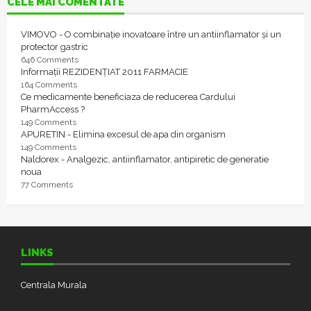
CELE MAI COMENTATE
VIMOVO - O combinație inovatoare între un antiinflamator și un
protector gastric
646 Comments
Informații REZIDENȚIAT 2011 FARMACIE
164 Comments
Ce medicamente beneficiaza de reducerea Cardului
PharmAccess ?
149 Comments
APURETIN - Elimina excesul de apa din organism
149 Comments
Naldorex - Analgezic, antiinflamator, antipiretic de generatie
noua
77 Comments
LINKS
Centrala Murala