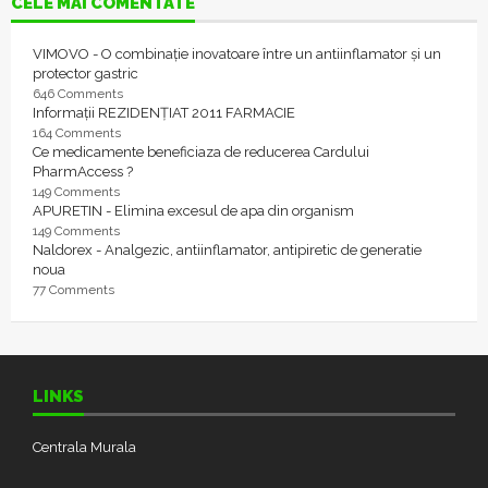
CELE MAI COMENTATE
VIMOVO - O combinație inovatoare între un antiinflamator și un
protector gastric
646 Comments
Informații REZIDENȚIAT 2011 FARMACIE
164 Comments
Ce medicamente beneficiaza de reducerea Cardului
PharmAccess ?
149 Comments
APURETIN - Elimina excesul de apa din organism
149 Comments
Naldorex - Analgezic, antiinflamator, antipiretic de generatie
noua
77 Comments
LINKS
Centrala Murala