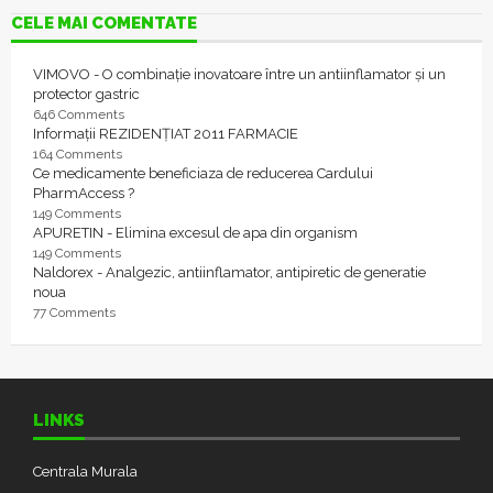
CELE MAI COMENTATE
VIMOVO - O combinație inovatoare între un antiinflamator și un
protector gastric
646 Comments
Informații REZIDENȚIAT 2011 FARMACIE
164 Comments
Ce medicamente beneficiaza de reducerea Cardului
PharmAccess ?
149 Comments
APURETIN - Elimina excesul de apa din organism
149 Comments
Naldorex - Analgezic, antiinflamator, antipiretic de generatie
noua
77 Comments
LINKS
Centrala Murala