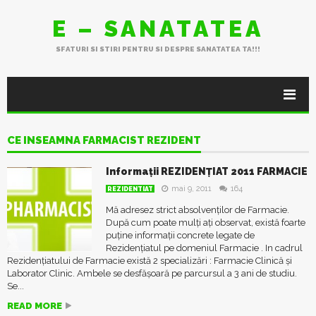
E – SANATATEA
SFATURI SI STIRI PENTRU SI DESPRE SANATATEA TA!!!
CE INSEAMNA FARMACIST REZIDENT
Informații REZIDENȚIAT 2011 FARMACIE
mai 9, 2011
164
REZIDENTIAT
Mă adresez strict absolvenților de Farmacie.
După cum poate mulți ați observat, există foarte
puține informații concrete legate de
Rezidențiatul pe domeniul Farmacie . In cadrul
Rezidențiatului de Farmacie există 2 specializări : Farmacie Clinică și
Laborator Clinic. Ambele se desfășoară pe parcursul a 3 ani de studiu.
Se...
READ MORE