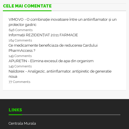
CELE MAI COMENTATE
VIMOVO - O combinație inovatoare între un antiinflamator și un
protector gastric
646 Comments
Informații REZIDENȚIAT 2011 FARMACIE
164 Comments
Ce medicamente beneficiaza de reducerea Cardului
PharmAccess ?
149 Comments
APURETIN - Elimina excesul de apa din organism
149 Comments
Naldorex - Analgezic, antiinflamator, antipiretic de generatie
noua
77 Comments
LINKS
Centrala Murala