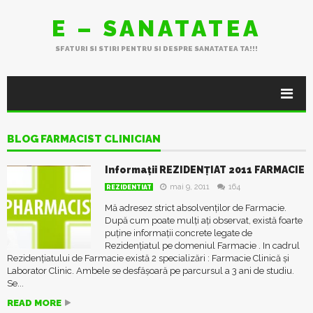
E – SANATATEA
SFATURI SI STIRI PENTRU SI DESPRE SANATATEA TA!!!
BLOG FARMACIST CLINICIAN
Informații REZIDENȚIAT 2011 FARMACIE
mai 9, 2011
164
REZIDENTIAT
Mă adresez strict absolvenților de Farmacie.
După cum poate mulți ați observat, există foarte
puține informații concrete legate de
Rezidențiatul pe domeniul Farmacie . In cadrul
Rezidențiatului de Farmacie există 2 specializări : Farmacie Clinică și
Laborator Clinic. Ambele se desfășoară pe parcursul a 3 ani de studiu.
Se...
READ MORE