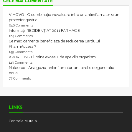
CELE MAI COMENTATE
VIMOVO - O combinație inovatoare între un antiinflamator și un
protector gastric
646 Comments
Informații REZIDENȚIAT 2011 FARMACIE
164 Comments
Ce medicamente beneficiaza de reducerea Cardului
PharmAccess ?
149 Comments
APURETIN - Elimina excesul de apa din organism
149 Comments
Naldorex - Analgezic, antiinflamator, antipiretic de generatie
noua
77 Comments
LINKS
Centrala Murala