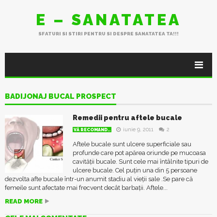
E – SANATATEA
SFATURI SI STIRI PENTRU SI DESPRE SANATATEA TA!!!
BADIJONAJ BUCAL PROSPECT
Remedii pentru aftele bucale
iunie 9, 2011
2
VĂ RECOMAND..
Aftele bucale sunt ulcere superficiale sau
profunde care pot apărea oriunde pe mucoasa
cavității bucale. Sunt cele mai întâlnite tipuri de
ulcere bucale. Cel puțin una din 5 persoane
dezvolta afte bucale într-un anumit stadiu al vieții sale .Se pare că
femeile sunt afectate mai frecvent decât barbații. Aftele...
READ MORE